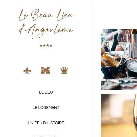
Skip
Le Beau Lieu
to
d’Angoulême
content
****
LE LIEU
LE LOGEMENT
UN PEU D’HISTOIRE