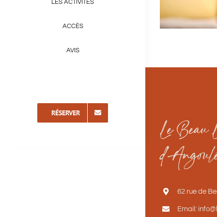
LES ACTIVITÉS
ACCÈS
AVIS
RÉSERVER
Le Beau L
d’Angoul
62 rue de B
Email: info